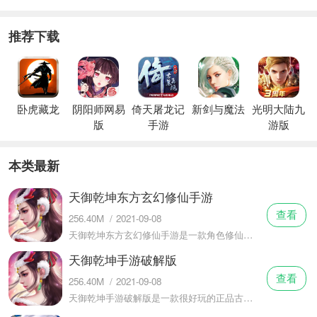
推荐下载
卧虎藏龙
阴阳师网易
倚天屠龙记
新剑与魔法
光明大陆九
版
手游
游版
本类最新
天御乾坤东方玄幻修仙手游
查看
256.40M
/
2021-09-08
天御乾坤东方玄幻修仙手游是一款角色修仙养成属性进阶升级快捷在线对战的手机游戏，天御乾坤东方玄幻修仙手游游戏中拥有丰富的在线传统战斗和即时PK的玩法，你可以学习轻功飞行战斗随时让你变身挑战海量的魔王副本，
天御乾坤手游破解版
查看
256.40M
/
2021-09-08
天御乾坤手游破解版是一款很好玩的正品古装古风仙侠战斗多人在线竞技对战类玩法的手机游戏，天御乾坤手游破解版游戏中拥有丰富的副本和精品打造的横版游戏操作和战斗的方式，你可以选择游戏里面各种精选的神宠坐骑设