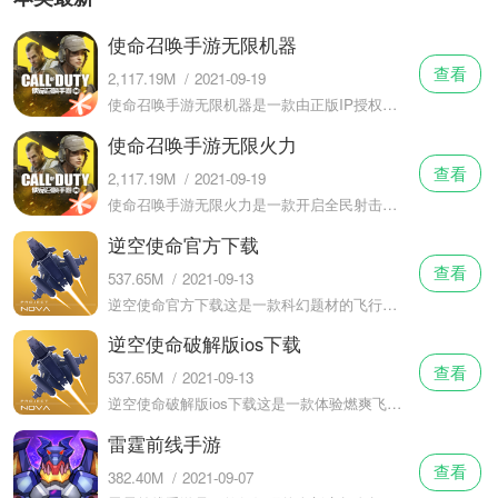
使命召唤手游无限机器
查看
2,117.19M
/
2021-09-19
使命召唤手游无限机器是一款由正版IP授权的一款射击竞技类型的手游。在这款游戏中玩家们可以体验到各种各样枪械的射击感，无论你喜欢什么类型的装备，都可以让你找到属于的你枪支，这款游戏完美的还原了端游的品质
使命召唤手游无限火力
查看
2,117.19M
/
2021-09-19
使命召唤手游无限火力是一款开启全民射击新时代的射击手游。玩家们使用你最喜欢和最喜欢的武器，在战区进行各种战争，用你的技能赢，消灭敌人。可以使用你强大的武器。每把枪都有不同的属性帮你轻松击败敌人。
逆空使命官方下载
查看
537.65M
/
2021-09-13
逆空使命官方下载这是一款科幻题材的飞行射击app，给你带来身临其境之感，体验炫酷华丽的游戏射击和畅爽十足的飞行。多种机型机甲任你选择，超高自由度，翱翔于宇宙中。瞬发炫酷大招技能，挑战boss战舰
逆空使命破解版ios下载
查看
537.65M
/
2021-09-13
逆空使命破解版ios下载这是一款体验燃爽飞行射击休闲体验的手游app，以科幻世界为背景，操作简单不复杂，开启刺激的射击飞行冒险征程。3D场景激爽战斗体验，使人身临其境紧张又刺激。探索事件，乐享趣味
雷霆前线手游
查看
382.40M
/
2021-09-07