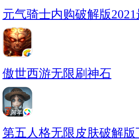
元气骑士内购破解版202
傲世西游无限刷神石
第五人格无限皮肤破解版