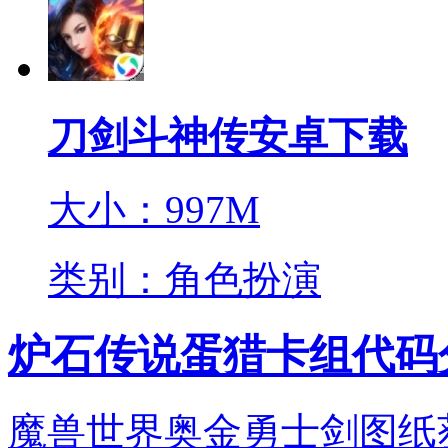
刀剑斗神传安卓下载
大小：997M
类别：角色扮演
炉石传说蛋猎卡组代码分
魔兽世界奥金勇士剑图纸