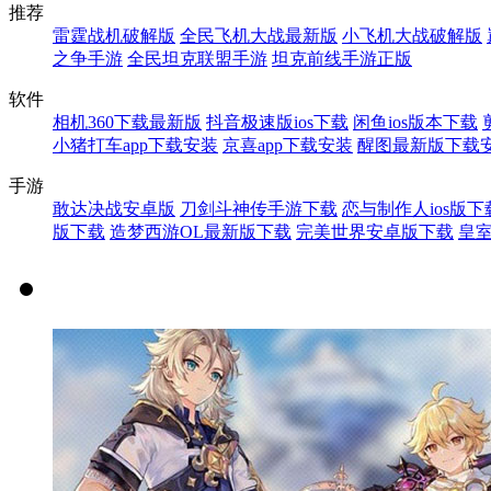
推荐
雷霆战机破解版
全民飞机大战最新版
小飞机大战破解版
之争手游
全民坦克联盟手游
坦克前线手游正版
软件
相机360下载最新版
抖音极速版ios下载
闲鱼ios版本下载
小猪打车app下载安装
京喜app下载安装
醒图最新版下载
手游
敢达决战安卓版
刀剑斗神传手游下载
恋与制作人ios版下
版下载
造梦西游OL最新版下载
完美世界安卓版下载
皇