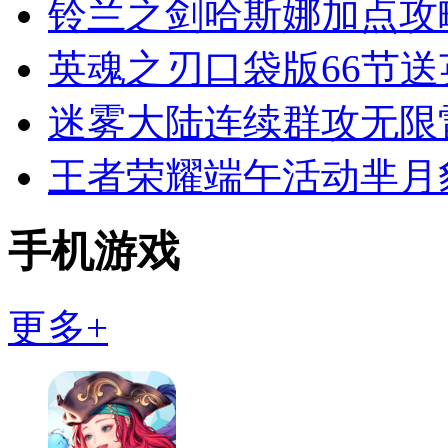
铃兰之剑哈斯娜加点攻
英魂之刃口袋版66节送
迷雾大陆连续群攻无限
王者荣耀端午活动芈月
手机游戏
更多+