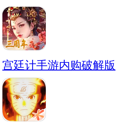
宫廷计手游内购破解版