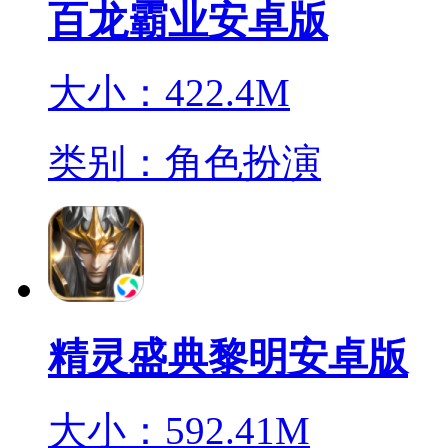
百龙霸业安卓版
大小：422.4M
类别：角色扮演
精灵盛典黎明安卓版
大小：592.41M