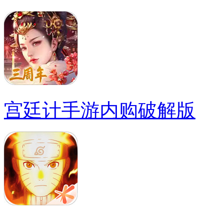
宫廷计手游内购破解版