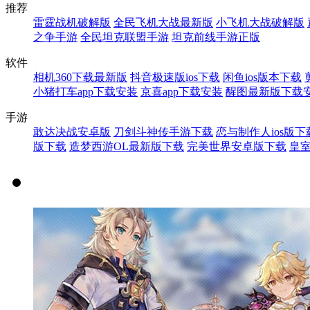
推荐
雷霆战机破解版
全民飞机大战最新版
小飞机大战破解版
之争手游
全民坦克联盟手游
坦克前线手游正版
软件
相机360下载最新版
抖音极速版ios下载
闲鱼ios版本下载
小猪打车app下载安装
京喜app下载安装
醒图最新版下载
手游
敢达决战安卓版
刀剑斗神传手游下载
恋与制作人ios版下
版下载
造梦西游OL最新版下载
完美世界安卓版下载
皇