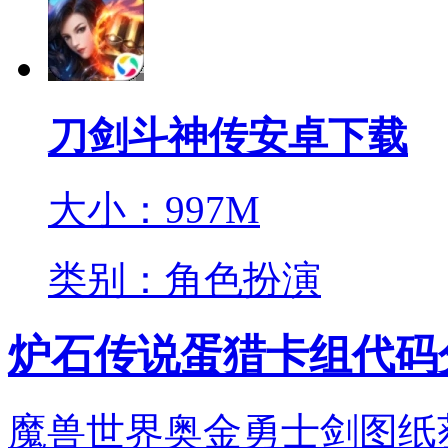
刀剑斗神传安卓下载
大小：997M
类别：角色扮演
炉石传说蛋猎卡组代码分
魔兽世界奥金勇士剑图纸