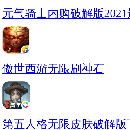
元气骑士内购破解版202
傲世西游无限刷神石
第五人格无限皮肤破解版